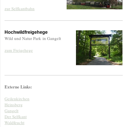
zur Selfkantbahn
Hochwildfreigehege
Wild und Natur Park in Gangelt
zum Freigehege
Externe Links:
Geilenkirchen
Heinsberg
Gangelt
Der Selfkant
Waldfeucht